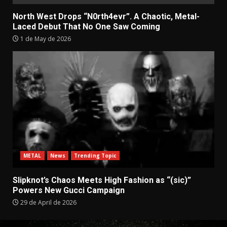
North West Drops “N0rth4evr”. A Chaotic, Metal-
Laced Debut That No One Saw Coming
1 de May de 2026
METAL
News
Trending Topic
Slipknot’s Chaos Meets High Fashion as “(sic)”
Powers New Gucci Campaign
29 de April de 2026