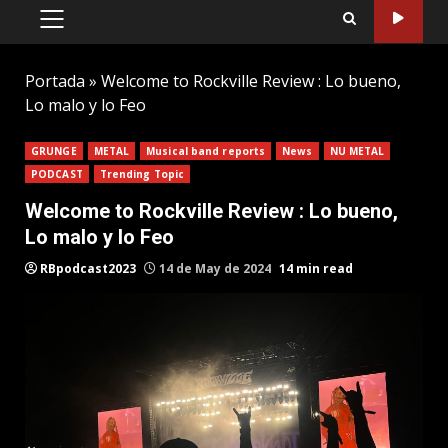
PRIMARY
MENU
Portada
»
Welcome to Rockville Review : Lo bueno,
Lo malo y lo Feo
GRUNGE
METAL
Musical band reports
News
NU METAL
PODCAST
Trending Topic
Welcome to Rockville Review : Lo bueno,
Lo malo y lo Feo
RBpodcast2023
14 de May de 2024
14 min read