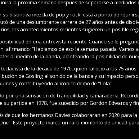
eunirá la próxima semana después de separarse a mediados d
r su distintiva mezcla de pop y rock, está a punto de reuni
frutó de una deslumbrante carrera de 27 años antes de disolv
rios, los acontecimientos recientes sugieren un posible reg
a posibilidad en una entrevista reciente. Cuando se le pregun
ón, afirmando: “Hablamos de eso la semana pasada. Vamos a
aterial inédito de la banda, planteando la posibilidad de nu
tecladista de la década de 1970, quien falleció a los 75 añ
ribución de Gosling al sonido de la banda y su impacto perso
lbumes y contribuyendo al icónico demo de “Lola”.
o por una sensación de tranquilidad y camaradería. Recordó
e su partida en 1978, fue sucedido por Gordon Edwards y fin
s de que los hermanos Davies colaboraran en 2020 para la r
”. Este proyecto marcó un raro momento de unidad para l