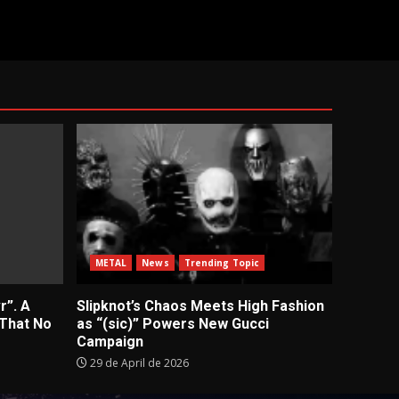
METAL
News
Trending Topic
r”. A
Slipknot’s Chaos Meets High Fashion
 That No
as “(sic)” Powers New Gucci
Campaign
29 de April de 2026