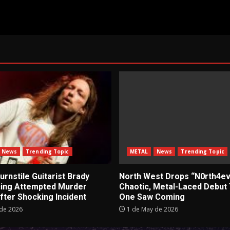
News
Trending Topic
METAL
News
Trending Topic
rnstile Guitarist Brady
North West Drops “N0rth4ev
cing Attempted Murder
Chaotic, Metal-Laced Debut
fter Shocking Incident
One Saw Coming
de 2026
1 de May de 2026