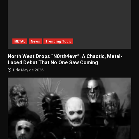
METAL
News
Trending Topic
North West Drops “N0rth4evr”. A Chaotic, Metal-
Laced Debut That No One Saw Coming
1 de May de 2026