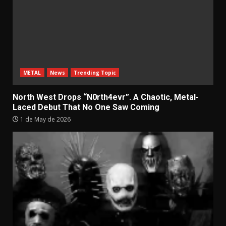
METAL
News
Trending Topic
North West Drops “N0rth4evr”. A Chaotic, Metal-
Laced Debut That No One Saw Coming
1 de May de 2026