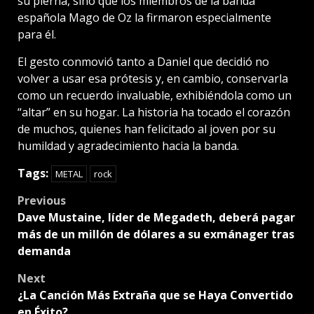
su pierna, sino que los miembros de la banda
española Mago de Oz la firmaron especialmente
para él.
El gesto conmovió tanto a Daniel que decidió no
volver a usar esa prótesis y, en cambio, conservarla
como un recuerdo invaluable, exhibiéndola como un
“altar” en su hogar. La historia ha tocado el corazón
de muchos, quienes han felicitado al joven por su
humildad y agradecimiento hacia la banda.
Tags:
METAL
rock
Post
Previous
Dave Mustaine, líder de Megadeth, deberá pagar
navigation
más de un millón de dólares a su exmánager tras
demanda
Next
¿La Canción Más Extraña que se Haya Convertido
en Éxito?