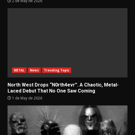
2 de May de 2026
METAL
News
Trending Topic
North West Drops “N0rth4evr”. A Chaotic, Metal-
Laced Debut That No One Saw Coming
1 de May de 2026