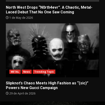
North West Drops “N0rth4evr”. A Chaotic, Metal-
Laced Debut That No One Saw Coming
1 de May de 2026
METAL
News
Trending Topic
Slipknot’s Chaos Meets High Fashion as “(sic)”
Powers New Gucci Campaign
29 de April de 2026