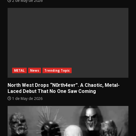
2 de May de 2026
METAL
News
Trending Topic
North West Drops “N0rth4evr”. A Chaotic, Metal-
Laced Debut That No One Saw Coming
1 de May de 2026