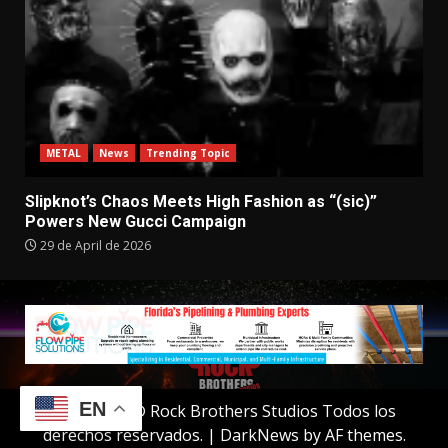
METAL
News
Trending Topic
Slipknot’s Chaos Meets High Fashion as “(sic)”
Powers New Gucci Campaign
29 de April de 2026
EN
Copyright © Rock Brothers Studios Todos los
derechos reservados.
|
DarkNews
by AF themes.