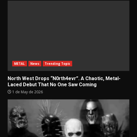
METAL
News
Trending Topic
North West Drops “N0rth4evr”. A Chaotic, Metal-
Laced Debut That No One Saw Coming
1 de May de 2026