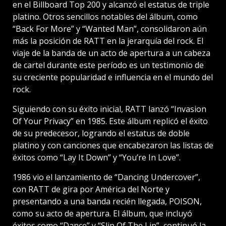
en el Billboard Top 200 y alcanzó el estatus de triple
platino. Otros sencillos notables del álbum, como
“Back For More” y “Wanted Man”, consolidaron aún
más la posición de RATT en la jerarquía del rock. El
viaje de la banda de un acto de apertura a un cabeza
de cartel durante este período es un testimonio de
su creciente popularidad e influencia en el mundo del
rock.
Siguiendo con su éxito inicial, RATT lanzó “Invasion
Of Your Privacy” en 1985. Este álbum replicó el éxito
de su predecesor, logrando el estatus de doble
platino y con canciones que encabezaron las listas de
éxitos como “Lay It Down” y “You’re In Love”.
1986 vio el lanzamiento de “Dancing Undercover”,
con RATT de gira por América del Norte y
presentando a una banda recién llegada, POISON,
como su acto de apertura. El álbum, que incluyó
éxitos como “Dance” y “Slip Of The Lip”, continuó la