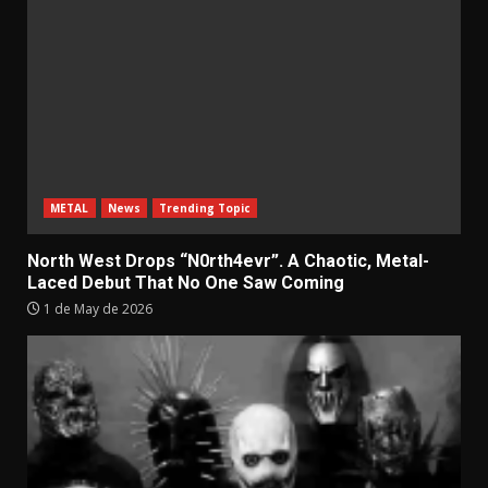
METAL
News
Trending Topic
North West Drops “N0rth4evr”. A Chaotic, Metal-
Laced Debut That No One Saw Coming
1 de May de 2026