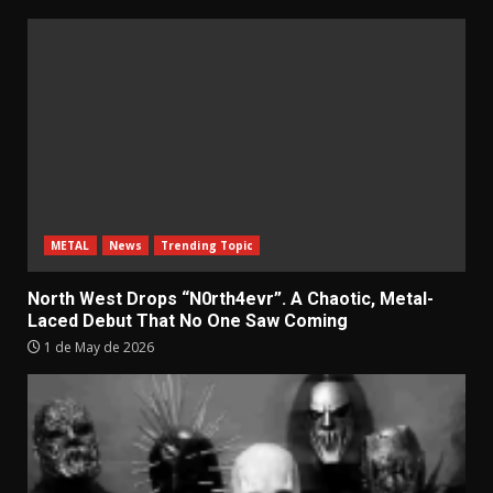
METAL
News
Trending Topic
North West Drops “N0rth4evr”. A Chaotic, Metal-
Laced Debut That No One Saw Coming
1 de May de 2026