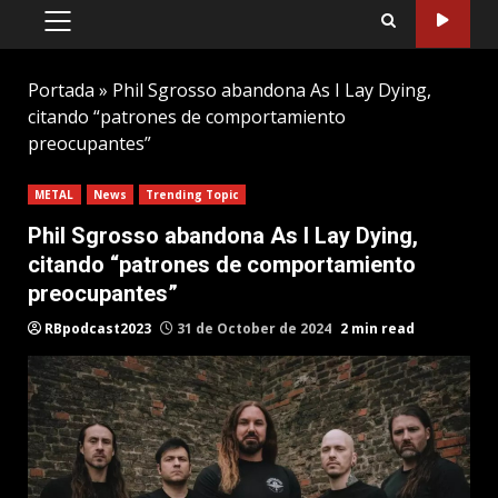
PRIMARY
MENU
Portada
»
Phil Sgrosso abandona As I Lay Dying,
citando “patrones de comportamiento
preocupantes”
METAL
News
Trending Topic
Phil Sgrosso abandona As I Lay Dying,
citando “patrones de comportamiento
preocupantes”
RBpodcast2023
31 de October de 2024
2 min read