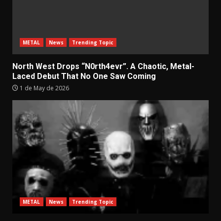
METAL
News
Trending Topic
North West Drops “N0rth4evr”. A Chaotic, Metal-
Laced Debut That No One Saw Coming
1 de May de 2026
METAL
News
Trending Topic