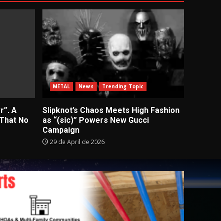
METAL
News
Trending Topic
r”. A
Slipknot’s Chaos Meets High Fashion
 That No
as “(sic)” Powers New Gucci
Campaign
29 de April de 2026