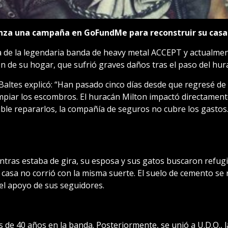
anza una campaña en GoFundMe para reconstruir su casa 
ta de la legendaria banda de heavy metal ACCEPT y actualme
 de su hogar, que sufrió graves daños tras el paso del hura
Baltes explicó: “Han pasado cinco días desde que regresé de
mpiar los escombros. El huracán Milton impactó directament
ible repararlos, la compañía de seguros no cubre los gast
entras estaba de gira, su esposa y sus gatos buscaron refu
a casa no corrió con la misma suerte. El suelo de cemento se
 el apoyo de sus seguidores.
de 40 años en la banda. Posteriormente, se unió a U.D.O., 