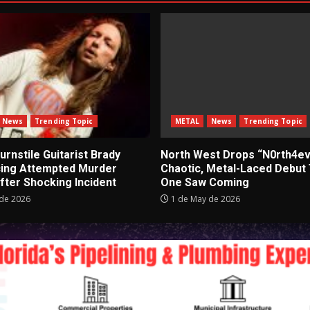
News
Trending Topic
METAL
News
Trending Topic
rnstile Guitarist Brady
North West Drops “N0rth4ev
cing Attempted Murder
Chaotic, Metal-Laced Debut
fter Shocking Incident
One Saw Coming
de 2026
1 de May de 2026