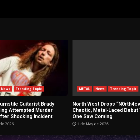
News
Trending Topic
METAL
News
Trending Topic
rnstile Guitarist Brady
North West Drops “N0rth4ev
cing Attempted Murder
Chaotic, Metal-Laced Debut
fter Shocking Incident
One Saw Coming
de 2026
1 de May de 2026