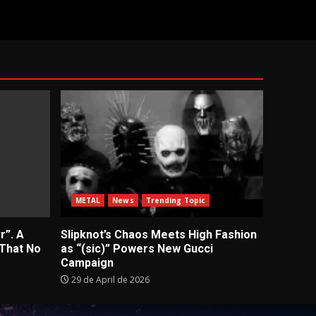
METAL
News
Trending Topic
r”. A
Slipknot’s Chaos Meets High Fashion
 That No
as “(sic)” Powers New Gucci
Campaign
29 de April de 2026