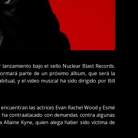
 lanzamiento bajo el sello Nuclear Blast Records.
formará parte de un próximo álbum, que será la
tual, y el video musical ha sido dirigido por Bill
e encuentran las actrices Evan Rachel Wood y Esmé
 y ha contraatacado con demandas contra algunas
a Allaine Kyne, quien alega haber sido víctima de