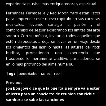
experiencia musical más enriquecedora y espiritual.
Fernández Fermoselle y Red Moon Yard están listos
para emprender este nuevo capítulo en sus carreras
musicales, llevando consigo la pasión y el
compromiso de seguir explorando los límites del arte
sonoro. Con su música, invitan a todos aquellos que
estén dispuestos a dejarse llevar en un viaje desde
los cimientos del ladrillo hasta las alturas del rock
budista, prometiendo una experiencia que
trasciende lo meramente auditivo para adentrarse
en lo más profundo del alma humana.
Tags:
curiosidades
METAL
rock
Post
Previous
jon bon jovi dice que la puerta siempre va a estar
navigation
abierta para un concierto de reunion con richie
sambora se sabe las canciones