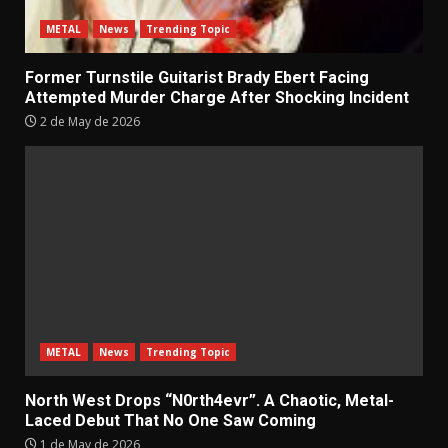
METAL
News
Trending Topic
Former Turnstile Guitarist Brady Ebert Facing
Attempted Murder Charge After Shocking Incident
2 de May de 2026
METAL
News
Trending Topic
North West Drops “N0rth4evr”. A Chaotic, Metal-
Laced Debut That No One Saw Coming
1 de May de 2026