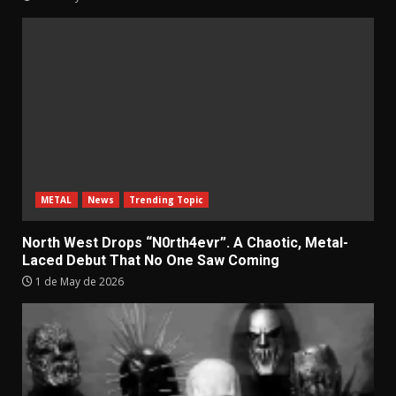
METAL
News
Trending Topic
North West Drops “N0rth4evr”. A Chaotic, Metal-
Laced Debut That No One Saw Coming
1 de May de 2026