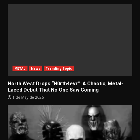
METAL
News
Trending Topic
North West Drops “N0rth4evr”. A Chaotic, Metal-
Laced Debut That No One Saw Coming
1 de May de 2026