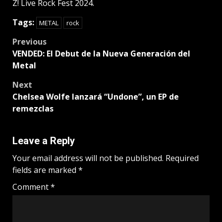
Z! Live Rock Fest 2024.
Tags:
METAL
rock
Post
Previous
VENDED: El Debut de la Nueva Generación del
navigation
Metal
Next
Chelsea Wolfe lanzará “Undone”, un EP de
remezclas
Leave a Reply
Your email address will not be published.
Required
fields are marked
*
Comment
*