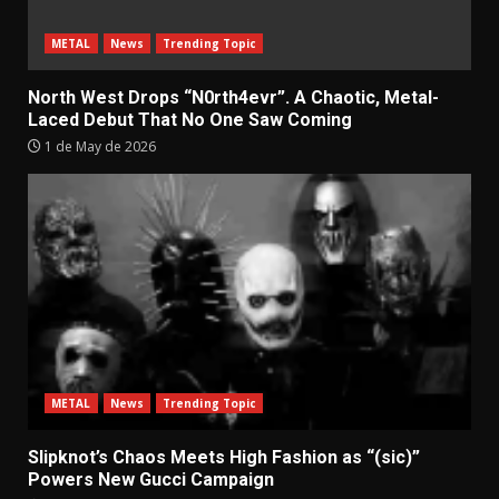
METAL
News
Trending Topic
North West Drops “N0rth4evr”. A Chaotic, Metal-
Laced Debut That No One Saw Coming
1 de May de 2026
METAL
News
Trending Topic
Slipknot’s Chaos Meets High Fashion as “(sic)”
Powers New Gucci Campaign