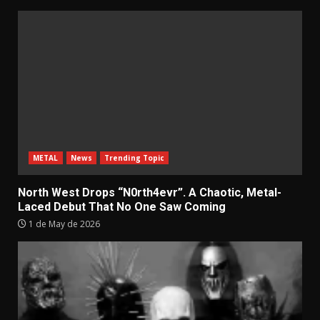
METAL
News
Trending Topic
North West Drops “N0rth4evr”. A Chaotic, Metal-
Laced Debut That No One Saw Coming
1 de May de 2026