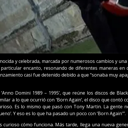
nocida y celebrada, marcada por numerosos cambios y una e
particular encanto, resonando de diferentes maneras en d
anzamiento casi fue detenido debido a que “sonaba muy apag
 ‘Anno Domini 1989 – 1995’, que reúne los discos de Blac
lar a lo que ocurrió con ‘Born Again’, el disco que contó con
rioso. Es lo mismo que pasó con Tony Martin. La gente no
es bueno’. Y eso es lo que ha pasado un poco con ‘Born Again'”.
s curioso cómo funciona. Más tarde, llega una nueva gener