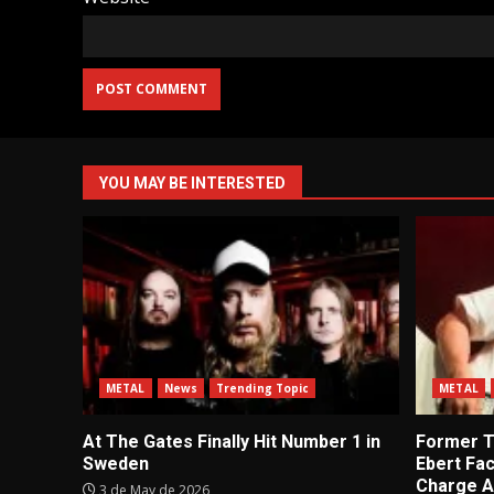
YOU MAY BE INTERESTED
METAL
News
Trending Topic
METAL
At The Gates Finally Hit Number 1 in
Former Tu
Sweden
Ebert Fa
Charge A
3 de May de 2026