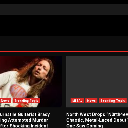
News
Trending Topic
METAL
News
Trending Topic
rnstile Guitarist Brady
North West Drops “N0rth4ev
cing Attempted Murder
Chaotic, Metal-Laced Debut
fter Shocking Incident
One Saw Coming