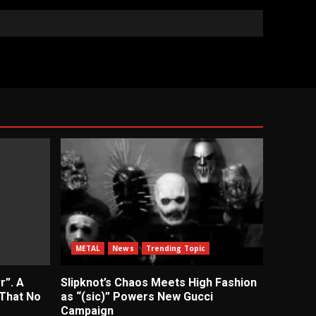
METAL
News
Trending Topic
r”. A
Slipknot’s Chaos Meets High Fashion
 That No
as “(sic)” Powers New Gucci
Campaign