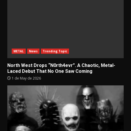
METAL
News
Trending Topic
North West Drops “N0rth4evr”. A Chaotic, Metal-
Laced Debut That No One Saw Coming
1 de May de 2026