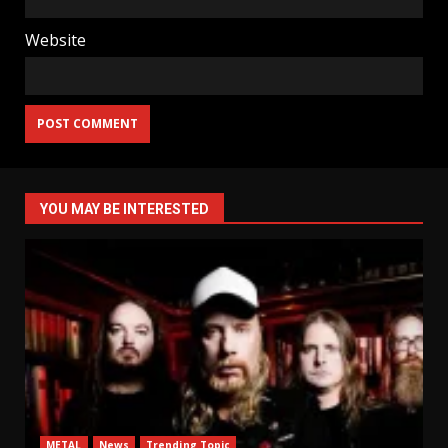
Website
YOU MAY BE INTERESTED
METAL
News
Trending Topic