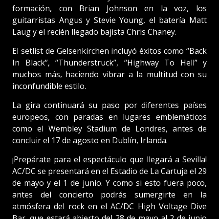
formación, con Brian Johnson en la voz, los
guitarristas Angus y Stevie Young, el batería Matt
Laug y el recién llegado bajista Chris Chaney.
El setlist de Gelsenkirchen incluyó éxitos como “Back
In Black”, “Thunderstruck”, “Highway To Hell” y
muchos más, haciendo vibrar a la multitud con su
inconfundible estilo.
La gira continuará su paso por diferentes países
europeos, con paradas en lugares emblemáticos
como el Wembley Stadium de Londres, antes de
concluir el 17 de agosto en Dublín, Irlanda.
¡Prepárate para el espectáculo que llegará a Sevilla!
AC/DC se presentará en el Estadio de La Cartuja el 29
de mayo y el 1 de junio. Y como si esto fuera poco,
antes del concierto podrás sumergirte en la
atmósfera del rock en el AC/DC High Voltage Dive
Bar, que estará abierto del 28 de mayo al 2 de junio