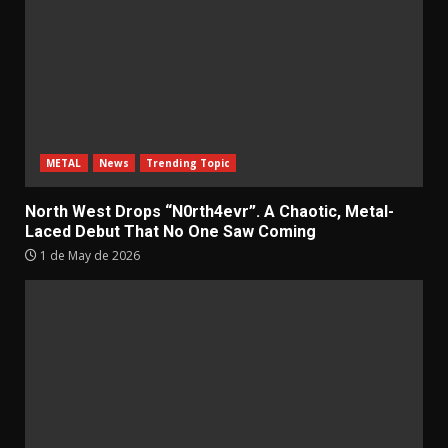
METAL
News
Trending Topic
North West Drops “N0rth4evr”. A Chaotic, Metal-
Laced Debut That No One Saw Coming
1 de May de 2026