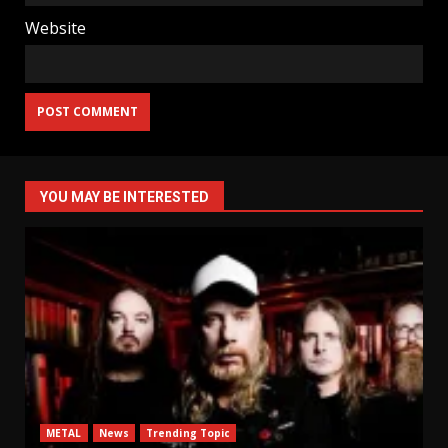
Website
YOU MAY BE INTERESTED
METAL
News
Trending Topic