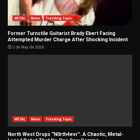
METAL
News
Trending Topic
Former Turnstile Guitarist Brady Ebert Facing
Attempted Murder Charge After Shocking Incident
2 de May de 2026
METAL
News
Trending Topic
North West Drops “N0rth4evr”. A Chaotic, Metal-