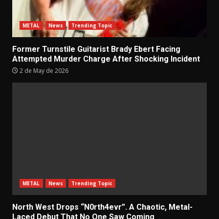
METAL
News
Trending Topic
Former Turnstile Guitarist Brady Ebert Facing
Attempted Murder Charge After Shocking Incident
2 de May de 2026
METAL
News
Trending Topic
North West Drops “N0rth4evr”. A Chaotic, Metal-
Laced Debut That No One Saw Coming