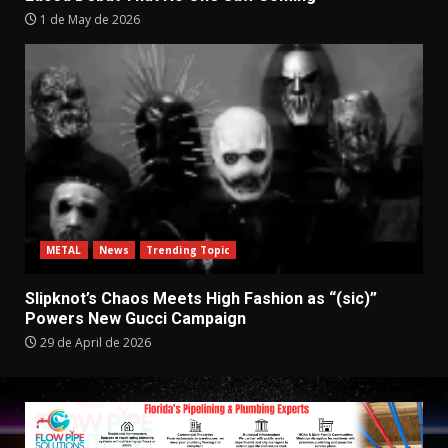
1 de May de 2026
METAL
News
Trending Topic
Slipknot’s Chaos Meets High Fashion as “(sic)”
Powers New Gucci Campaign
29 de April de 2026