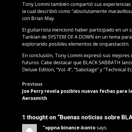
Tony Lommi también compartió sus experiencias d
la cual describió como “absolutamente maravillos
con Brian May.
El guitarrista mencionó haber participado en u
Tankian de SYSTEM OF A DOWN en un tema para re
explorando posibles elementos de orquestación.
En conclusión, Tony Lommi expresó sus mejores d
futuros. Cabe destacar que BLACK SABBATH lanzó 
Deluxe Edition, “Vol. 4”, “Sabotage” y “Technical E
Post
Previous
Joe Perry revela posibles nuevas fechas para l
navigation
Aerosmith
1 thought on “
Buenas noticias sobre BL
"oppna binance-konto
says: