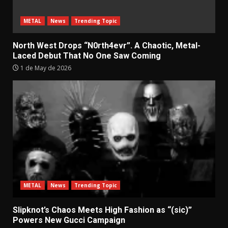
METAL
News
Trending Topic
North West Drops “N0rth4evr”. A Chaotic, Metal-
Laced Debut That No One Saw Coming
1 de May de 2026
METAL
News
Trending Topic
Slipknot’s Chaos Meets High Fashion as “(sic)”
Powers New Gucci Campaign